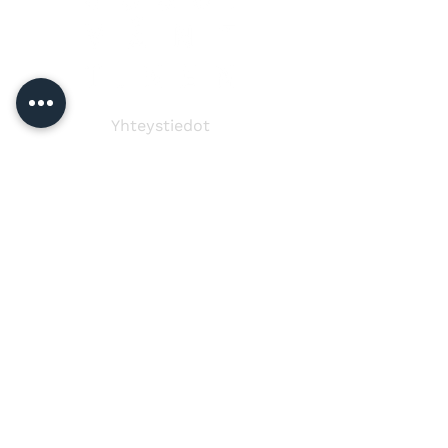
Yhteystiedot
Jussi Vänttinen
jussi@jussivanttinen.com
+358 50 3518 749
Lähetä viesti