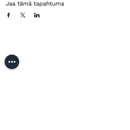
Jaa tämä tapahtuma
Yhteystiedot
Jussi Vänttinen
jussi@jussivanttinen.com
+358 50 3518 749
Lähetä viesti