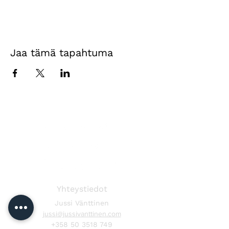
Jaa tämä tapahtuma
Yhteystiedot
Jussi Vänttinen
jussi@jussivanttinen.com
+358 50 3518 749