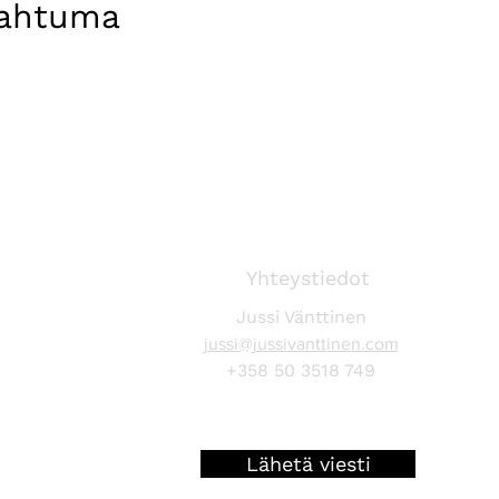
pahtuma
Yhteystiedot
Jussi Vänttinen
jussi@jussivanttinen.com
+358 50 3518 749
Lähetä viesti