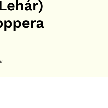
(Lehár)
oppera
i/