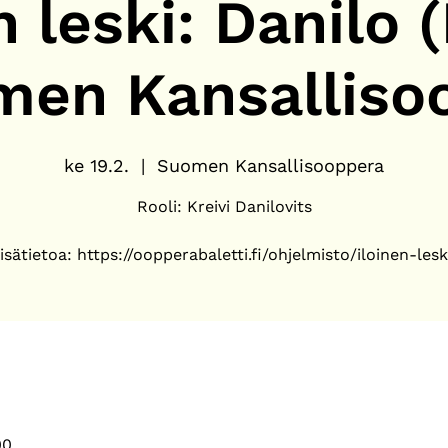
n leski: Danilo 
men Kansalliso
ke 19.2.
  |  
Suomen Kansallisooppera
Rooli: Kreivi Danilovits
isätietoa: https://oopperabaletti.fi/ohjelmisto/iloinen-lesk
00