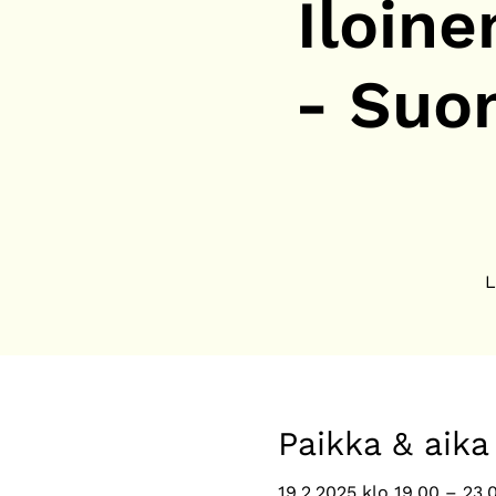
Iloine
- Suo
L
Paikka & aika
19.2.2025 klo 19.00 – 23.