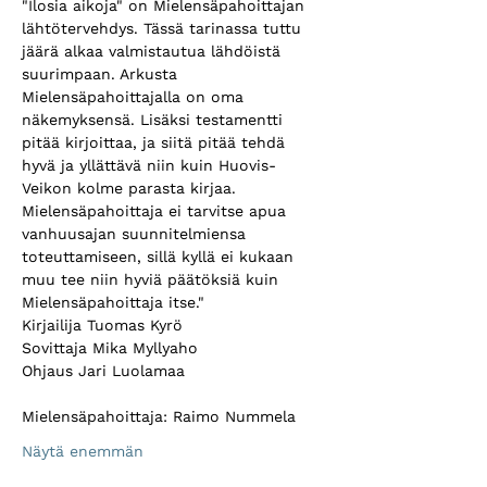
"Ilosia aikoja" on Mielensäpahoittajan 
lähtötervehdys. Tässä tarinassa tuttu 
jäärä alkaa valmistautua lähdöistä 
suurimpaan. Arkusta 
Mielensäpahoittajalla on oma 
näkemyksensä. Lisäksi testamentti 
pitää kirjoittaa, ja siitä pitää tehdä 
hyvä ja yllättävä niin kuin Huovis-
Veikon kolme parasta kirjaa. 
Mielensäpahoittaja ei tarvitse apua 
vanhuusajan suunnitelmiensa 
toteuttamiseen, sillä kyllä ei kukaan 
muu tee niin hyviä päätöksiä kuin 
Mielensäpahoittaja itse."
Kirjailija Tuomas Kyrö
Sovittaja Mika Myllyaho 
Ohjaus Jari Luolamaa 
Mielensäpahoittaja: Raimo Nummela 
Näytä enemmän