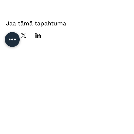
Jaa tämä tapahtuma
Yhteystiedot
Jussi Vänttinen
jussi@jussivanttinen.com
+358 50 3518 749