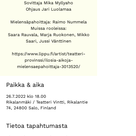
Sovittaja Mika Myllyaho
Ohjaus Jari Luolamaa
Mielensäpahoittaja: Raimo Nummela
Muissa rooleissa:
Saara Rauvala, Marja Ruokonen, Mikko
Saari, Jussi Vänttinen
https://www.lippu.fi/artist/teatteri-
provinssi/ilosia-aikoja-
Paikka & aika
26.7.2022 klo 18.00
Rikalanmäki / Teatteri Vintti, Rikalantie
74, 24800 Salo, Finland
Tietoa tapahtumasta