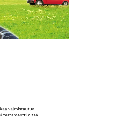
lkaa valmistautua 
 testamentti pitää 