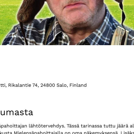
tti, Rikalantie 74, 24800 Salo, Finland
tumasta
säpahoittajan lähtötervehdys. Tässä tarinassa tuttu jäärä a
kusta Mielensäpahoittajalla on oma näkemyksensä. Lisäksi