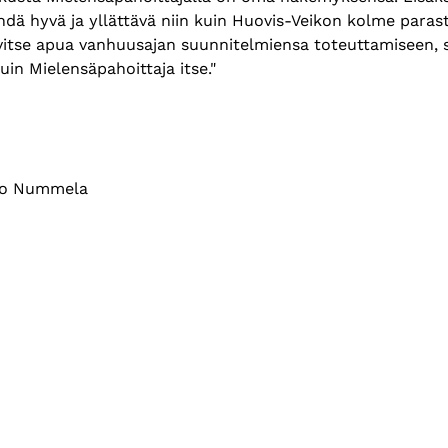
 tehdä hyvä ja yllättävä niin kuin Huovis-Veikon kolme parast
vitse apua vanhuusajan suunnitelmiensa toteuttamiseen, s
uin Mielensäpahoittaja itse."
mo Nummela 