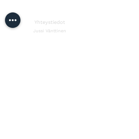
Yhteystiedot
Jussi Vänttinen
jussi@jussivanttinen.com
+358 50 3518 749
Lähetä viesti