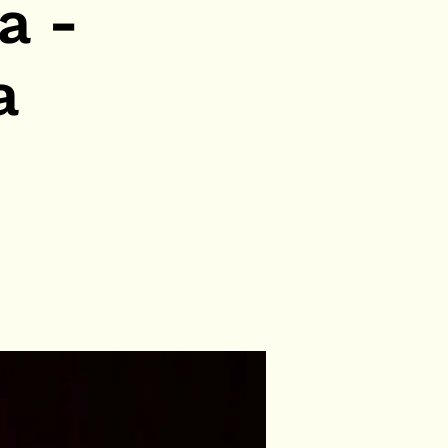
a -
a