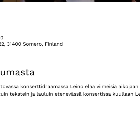
00
 22, 31400 Somero, Finland
tumasta
ovassa konserttidraamassa Leino elää viimeisiä aikojaan ja
uin tekstein ja lauluin etenevässä konsertissa kuullaan L