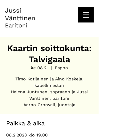
Jussi
Vänttinen
Baritoni
Kaartin soittokunta:
Talvigaala
ke 08.2.
  |  
Espoo
Timo Kotilainen ja Aino Koskela,
kapellimestari
Helena Juntunen, sopraano ja Jussi
Vänttinen, baritoni
Aarno Cronvall, juontaja
Paikka & aika
08.2.2023 klo 19.00