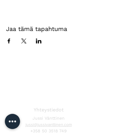
Jaa tämä tapahtuma
Yhteystiedot
Jussi Vänttinen
jussi@jussivanttinen.com
+358 50 3518 749