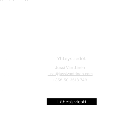
Yhteystiedot
Jussi Vänttinen
jussi@jussivanttinen.com
+358 50 3518 749
Lähetä viesti