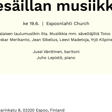
esäillan musiikk
ke 19.6.
  |  
Espoonlahti Church
aisen laulumusiikin ilta. Musiikkia mm. säveltäjiltä Toivo
skar Merikanto, Jean Sibelius, Leevi Madetoja, Yrjö Kilpin
Jussi Vänttinen, baritoni
Juho Lepistö, piano
arinkatu 8, 02320 Espoo, Finland