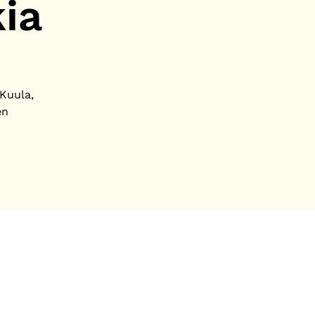
ia
 Kuula,
en