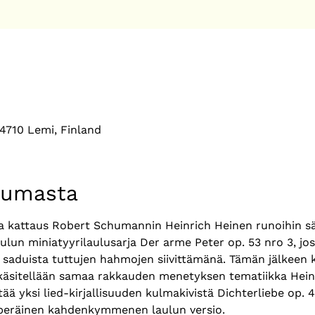
54710 Lemi, Finland
tumasta
ja kattaus Robert Schumannin Heinrich Heinen runoihin sä
lun miniatyyrilaulusarja Der arme Peter op. 53 nro 3, jo
aduista tuttujen hahmojen siivittämänä. Tämän jälkeen 
 käsitellään samaa rakkauden menetyksen tematiikka Heinel
tää yksi lied-kirjallisuuden kulmakivistä Dichterliebe op. 
uperäinen kahdenkymmenen laulun versio.