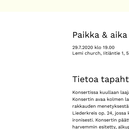
Paikka & aika
29.7.2020 klo 19.00
Lemi church, Iitiäntie 1, 
Tietoa tapah
Konsertissa kuullaan laa
Konsertin avaa kolmen lau
rakkauden menetyksestä s
Liederkreis op. 24, jossa
ironisesti. Konsertin päät
harvemmin esitetty, alk