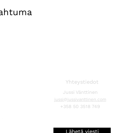
pahtuma
Yhteystiedot
Jussi Vänttinen
jussi@jussivanttinen.com
+358 50 3518 749
Lähetä viesti