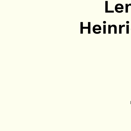
Lem
Heinr