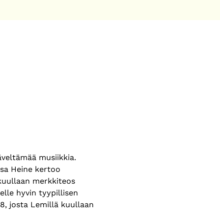
veltämää musiikkia. 
ssa Heine kertoo 
kuullaan merkkiteos 
le hyvin tyypillisen 
48, josta Lemillä kuullaan 