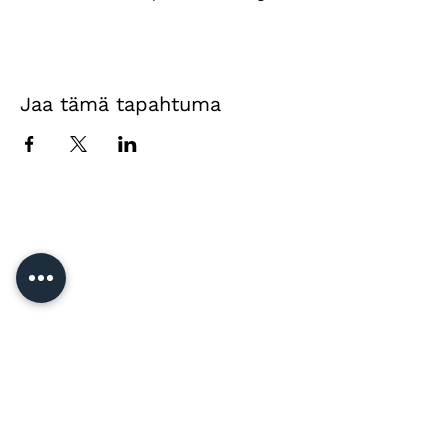
Jaa tämä tapahtuma
Yhteystiedot
Jussi Vänttinen
jussi@jussivanttinen.com
+358 50 3518 749