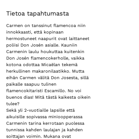
Tietoa tapahtumasta
Carmen on tanssinut flamencoa niin 
innokkaasti, että kopinaan 
hermostuneet naapurit ovat laittaneet 
poliisi Don Josén asialle. Kauniin 
Carmenin laulu houkuttaa kuitenkin 
Don Josén flamencokerholle, vaikka 
kotona odottaa Micaëlan tekemä 
herkullinen makaronilaatikko. Mutta 
eihän Carmen välitä Don Josesta, sillä 
paikalle saapuu tulinen 
flamencokitaristi Escamillo. No voi 
buenos dias! Mitä tästä kaikesta oikein 
tulee?
Sekä yli 2-vuotiaille lapsille että 
aikuisille sopivassa minioopperassa 
Carmenin tarina kerrotaan puolessa 
tunnissa kahden laulajan ja kahden 
soittajan voimin. Mukana ovat 