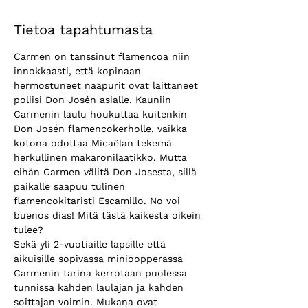
Tietoa tapahtumasta
Carmen on tanssinut flamencoa niin 
innokkaasti, että kopinaan 
hermostuneet naapurit ovat laittaneet 
poliisi Don Josén asialle. Kauniin 
Carmenin laulu houkuttaa kuitenkin 
Don Josén flamencokerholle, vaikka 
kotona odottaa Micaëlan tekemä 
herkullinen makaronilaatikko. Mutta 
eihän Carmen välitä Don Josesta, sillä 
paikalle saapuu tulinen 
flamencokitaristi Escamillo. No voi 
buenos dias! Mitä tästä kaikesta oikein 
tulee?
Sekä yli 2-vuotiaille lapsille että 
aikuisille sopivassa minioopperassa 
Carmenin tarina kerrotaan puolessa 
tunnissa kahden laulajan ja kahden 
soittajan voimin. Mukana ovat 