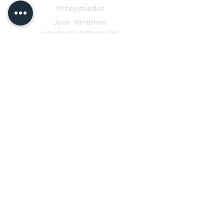
Yhteystiedot
Jussi Vänttinen
jussi@jussivanttinen.com
+358 50 3518 749
Lähetä viesti