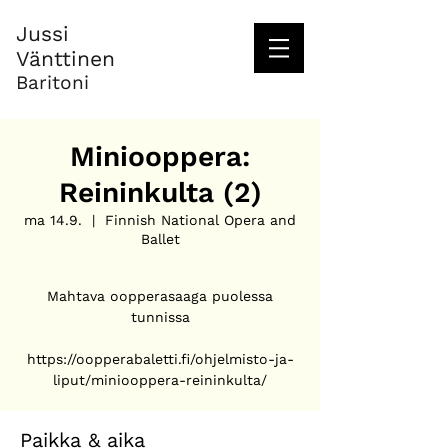
Jussi
Vänttinen
Baritoni
Miniooppera:
Reininkulta (2)
ma 14.9.
  |  
Finnish National Opera and
Ballet
Mahtava oopperasaaga puolessa
tunnissa
https://oopperabaletti.fi/ohjelmisto-ja-
liput/miniooppera-reininkulta/
Paikka & aika