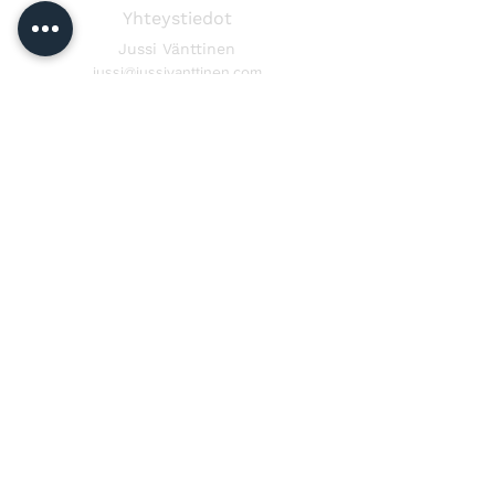
Yhteystiedot
Jussi Vänttinen
jussi@jussivanttinen.com
+358 50 3518 749
Lähetä viesti