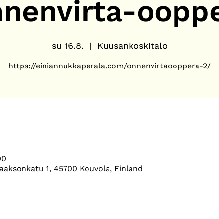
nenvirta-oopp
su 16.8.
  |  
Kuusankoskitalo
00
aaksonkatu 1, 45700 Kouvola, Finland