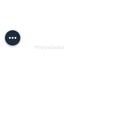
Yhteystiedot
Jussi Vänttinen
jussi@jussivanttinen.com
+358 50 3518 749
Lähetä viesti