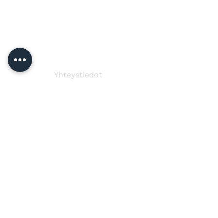
Yhteystiedot
Jussi Vänttinen
jussi@jussivanttinen.com
+358 50 3518 749
Lähetä viesti