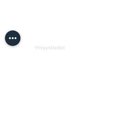
Yhteystiedot
Jussi Vänttinen
jussi@jussivanttinen.com
+358 50 3518 749
Lähetä viesti