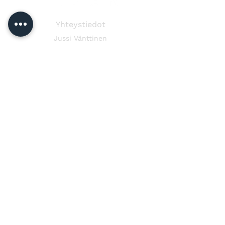
Yhteystiedot
Jussi Vänttinen
jussi@jussivanttinen.com
+358 50 3518 749
Lähetä viesti