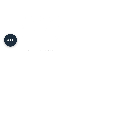
Yhteystiedot
Jussi Vänttinen
jussi@jussivanttinen.com
+358 50 3518 749
Lähetä viesti