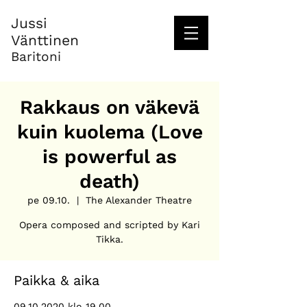
Jussi
Vänttinen
Baritoni
Rakkaus on väkevä
kuin kuolema (Love
is powerful as
death)
pe 09.10.
  |  
The Alexander Theatre
Opera composed and scripted by Kari
Tikka.
Paikka & aika
09.10.2020 klo 19.00