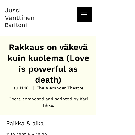
Jussi
Vänttinen
Baritoni
Rakkaus on väkevä
kuin kuolema (Love
is powerful as
death)
su 11.10.
  |  
The Alexander Theatre
Opera composed and scripted by Kari
Tikka.
Paikka & aika
11.10.2020 klo 16.00