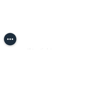
Yhteystiedot
Jussi Vänttinen
jussi@jussivanttinen.com
+358 50 3518 749
Lähetä viesti