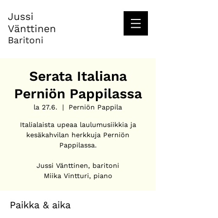
Jussi
Vänttinen
Baritoni
Serata Italiana
Perniön Pappilassa
la 27.6.
  |  
Perniön Pappila
Italialaista upeaa laulumusiikkia ja
kesäkahvilan herkkuja Perniön
Pappilassa.
Jussi Vänttinen, baritoni
Miika Vintturi, piano
Paikka & aika