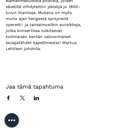
elämänmakuisista polkista, joiden 
sävelillä viihdytettiin yleisöjä jo 1800-
luvun iltamissa. Mukana on myös 
muita ajan hengessä syntyneitä 
operetti- ja tanssimusiikin suosikkeja, 
jotka konsertissa tulkitsevat 
kotimaisen kentän valovoimaiset 
laulajatähdet kapellimestari Markus 
Lehtisen johdolla.
Jaa tämä tapahtuma