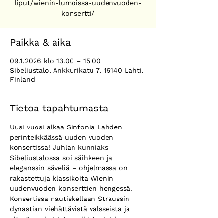
liput/wienin-lumoissa-uudenvuoden-
Paikka & aika
09.1.2026 klo 13.00 – 15.00
Sibeliustalo, Ankkurikatu 7, 15140 Lahti,
Finland
Tietoa tapahtumasta
Uusi vuosi alkaa Sinfonia Lahden 
perinteikkäässä uuden vuoden 
konsertissa! Juhlan kunniaksi 
Sibeliustalossa soi säihkeen ja 
eleganssin säveliä – ohjelmassa on 
rakastettuja klassikoita Wienin 
uudenvuoden konserttien hengessä.
Konsertissa nautiskellaan Straussin 
dynastian viehättävistä valsseista ja 