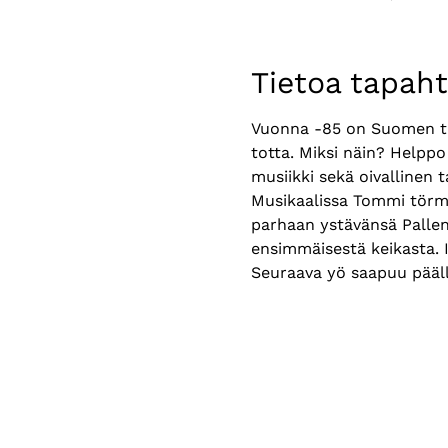
Tietoa tapah
Vuonna -85 on Suomen teat
totta. Miksi näin? Helppo
musiikki sekä oivallinen 
Musikaalissa Tommi törmä
parhaan ystävänsä Pallen
ensimmäisestä keikasta. I
Seuraava yö saapuu pääll