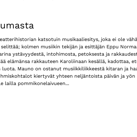
tumasta
terihistorian katsotuin musikaaliesitys, joka ei ole vähä
 selittää; kolmen musiikin tekijän ja esittäjän Eppu Norma
tarina ystävyydestä, intohimosta, petoksesta ja rakkaudest
ä elämänsa rakkauteen Karoliinaan kesällä, kadottaa, etsi
 luota. Mauno on ostanut musiikkiliikkeestä kitaran ja ha
hmiskohtalot kiertyvät yhteen neljäntoista päivän ja yön 
e lailla pommikonelaivueen...