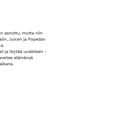
n sanottu, mutta niin 
alin, Juicen ja Popedan 
a.
i ja löytää uudelleen - 
aveilee elämänsä 
aikana. 