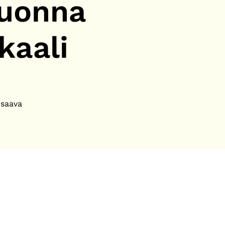
Vuonna
kaali
 saava