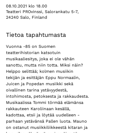
08.10.2021 klo 18.00
Teatteri PROvinssi, Salorankatu 5-7,
24240 Salo, Finland
Tietoa tapahtumasta
Vuonna -85 on Suomen 
teatterihistorian katsotuin 
musikaaliesitys, joka ei ole vähän 
sanottu, mutta niin totta. Miksi näin? 
Helppo selittää; kolmen musiikin 
tekijän ja esittäjän Eppu Normaalin, 
Juicen ja Popedan musiikki sekä 
oivallinen tarina ystävyydestä, 
intohimosta, petoksesta ja rakkaudesta.
Musikaalissa Tommi törmää elämänsa 
rakkauteen Karoliinaan kesällä, 
kadottaa, etsii ja löytää uudelleen - 
parhaan ystävänsä Pallen luota. Mauno 
on ostanut musiikkiliikkeestä kitaran ja 