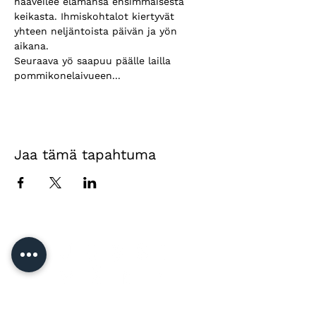
haaveilee elämänsä ensimmäisestä 
keikasta. Ihmiskohtalot kiertyvät 
yhteen neljäntoista päivän ja yön 
aikana. 
Seuraava yö saapuu päälle lailla 
pommikonelaivueen...
Jaa tämä tapahtuma