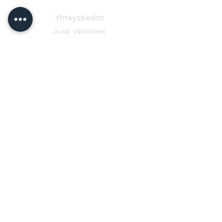
Yhteystiedot
Jussi Vänttinen
jussi@jussivanttinen.com
+358 50 3518 749
Lähetä viesti