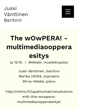
Jussi
Vänttinen
Baritoni
The wOwPERA! -
multimediaooppera
esitys
la 15.10.
  |  
Mikkelin musiikkiopisto
Jussi Vänttinen, baritoni
Marika Hölttä, sopraano
Mirva Helske, piano
http://mlimo.fi/tapahtumat/vierailukons
ertti-the-wowpera-
multimediaoopperaesitys/